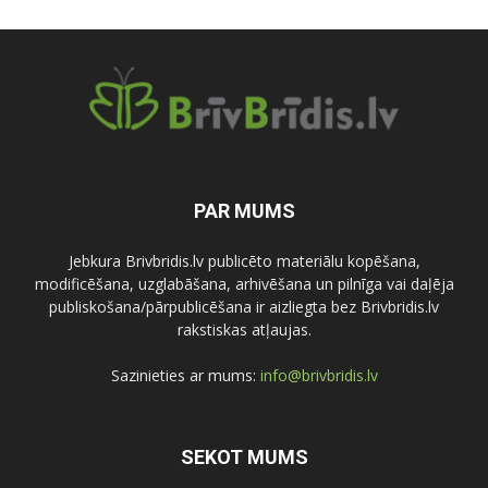
PAR MUMS
Jebkura Brivbridis.lv publicēto materiālu kopēšana,
modificēšana, uzglabāšana, arhivēšana un pilnīga vai daļēja
publiskošana/pārpublicēšana ir aizliegta bez Brivbridis.lv
rakstiskas atļaujas.
Sazinieties ar mums:
info@brivbridis.lv
SEKOT MUMS