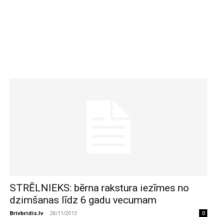
STRĒLNIEKS: bērna rakstura iezīmes no
dzimšanas līdz 6 gadu vecumam
Brivbridis.lv
-
28/11/2013
0