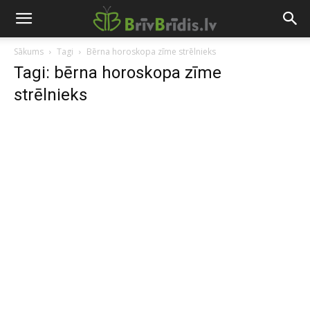
Sākums
Tagi
Bērna horoskopa zīme strēlnieks
Tagi: bērna horoskopa zīme
strēlnieks