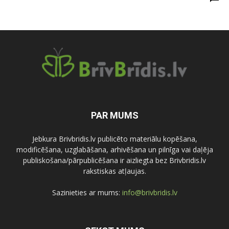
PAR MUMS
Jebkura Brivbridis.lv publicēto materiālu kopēšana,
modificēšana, uzglabāšana, arhivēšana un pilnīga vai daļēja
publiskošana/pārpublicēšana ir aizliegta bez Brivbridis.lv
rakstiskas atļaujas.
Sazinieties ar mums:
info@brivbridis.lv