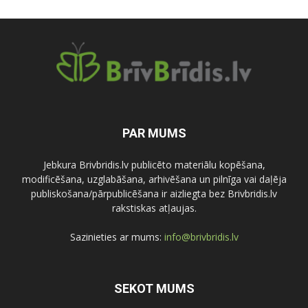
PAR MUMS
Jebkura Brivbridis.lv publicēto materiālu kopēšana,
modificēšana, uzglabāšana, arhivēšana un pilnīga vai daļēja
publiskošana/pārpublicēšana ir aizliegta bez Brivbridis.lv
rakstiskas atļaujas.
Sazinieties ar mums:
info@brivbridis.lv
SEKOT MUMS