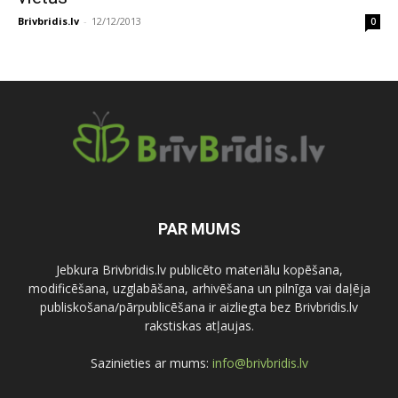
Brivbridis.lv
-
12/12/2013
0
PAR MUMS
Jebkura Brivbridis.lv publicēto materiālu kopēšana,
modificēšana, uzglabāšana, arhivēšana un pilnīga vai daļēja
publiskošana/pārpublicēšana ir aizliegta bez Brivbridis.lv
rakstiskas atļaujas.
Sazinieties ar mums:
info@brivbridis.lv