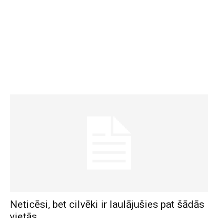
Neticēsi, bet cilvēki ir laulājušies pat šādās
vietās