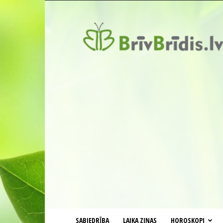
BrīvBrīdis.lv
SABIEDRĪBA
LAIKA ZIŅAS
HOROSKOPI