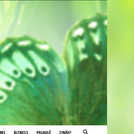
UMS
BIZNESS
PASAULĒ
ZINĀJI?