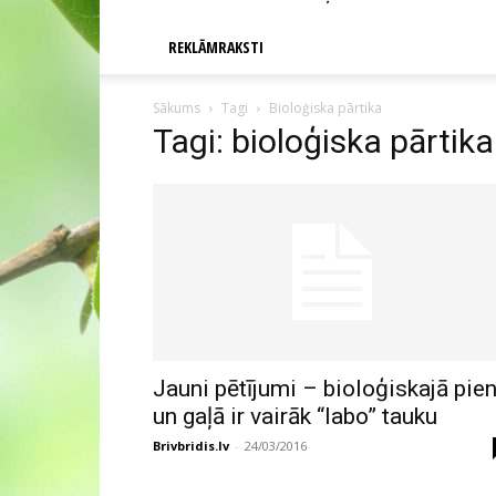
REKLĀMRAKSTI
Sākums
Tagi
Bioloģiska pārtika
Tagi: bioloģiska pārtika
Jauni pētījumi – bioloģiskajā pie
un gaļā ir vairāk “labo” tauku
Brivbridis.lv
-
24/03/2016