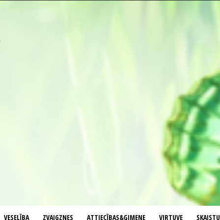
VESELĪBA
ZVAIGZNES
ATTIECĪBAS&ĢIMENE
VIRTUVE
SKAIST