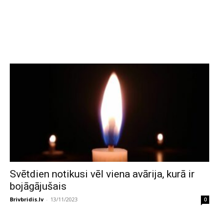
Svētdien notikusi vēl viena avārija, kurā ir
bojāgājušais
Brivbridis.lv
-
13/11/2023
0