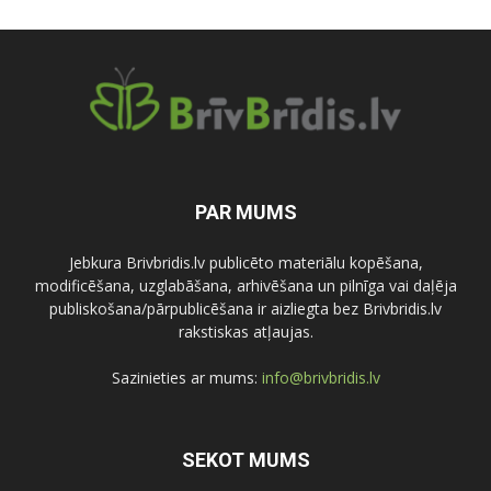
PAR MUMS
Jebkura Brivbridis.lv publicēto materiālu kopēšana,
modificēšana, uzglabāšana, arhivēšana un pilnīga vai daļēja
publiskošana/pārpublicēšana ir aizliegta bez Brivbridis.lv
rakstiskas atļaujas.
Sazinieties ar mums:
info@brivbridis.lv
SEKOT MUMS