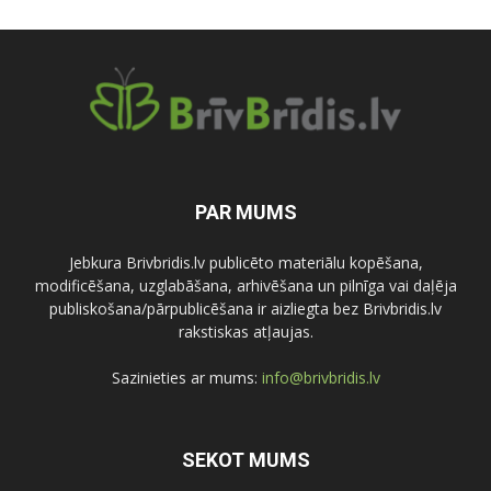
PAR MUMS
Jebkura Brivbridis.lv publicēto materiālu kopēšana,
modificēšana, uzglabāšana, arhivēšana un pilnīga vai daļēja
publiskošana/pārpublicēšana ir aizliegta bez Brivbridis.lv
rakstiskas atļaujas.
Sazinieties ar mums:
info@brivbridis.lv
SEKOT MUMS