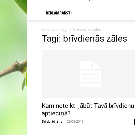
REKLĀMRAKSTI
Sākums
Tagi
Brīvdienās zāles
Tagi: brīvdienās zāles
Kam noteikti jābūt Tavā brīvdienu
aptieciņā?
Brivbridis.lv
-
03/05/2018