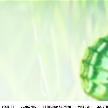
VESELĪBA
ZVAIGZNES
ATTIECĪBAS&ĢIMENE
VIRTUVE
SKAIST