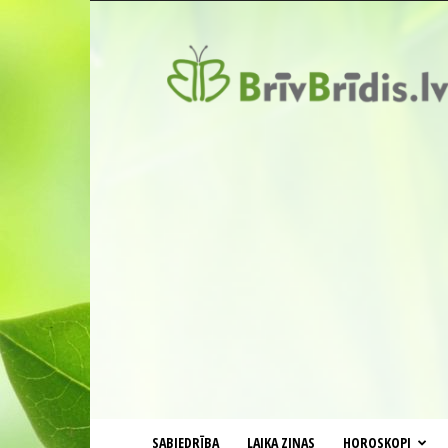
BrīvBrīdis.lv
SABIEDRĪBA
LAIKA ZIŅAS
HOROSKOPI