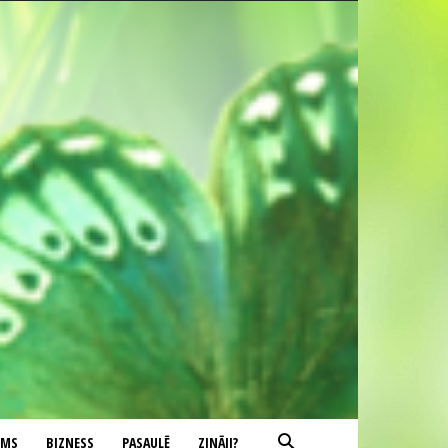
UMS
BIZNESS
PASAULĒ
ZINĀJI?