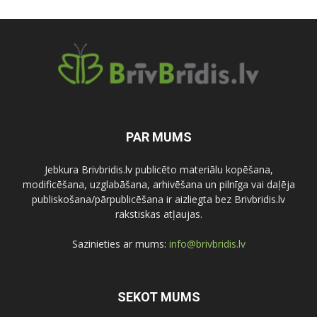
PAR MUMS
Jebkura Brivbridis.lv publicēto materiālu kopēšana,
modificēšana, uzglabāšana, arhivēšana un pilnīga vai daļēja
publiskošana/pārpublicēšana ir aizliegta bez Brivbridis.lv
rakstiskas atļaujas.
Sazinieties ar mums:
info@brivbridis.lv
SEKOT MUMS