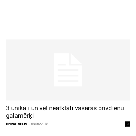
3 unikāli un vēl neatklāti vasaras brīvdienu
galamērķi
Brivbridis.lv
-
08/06/2018
0