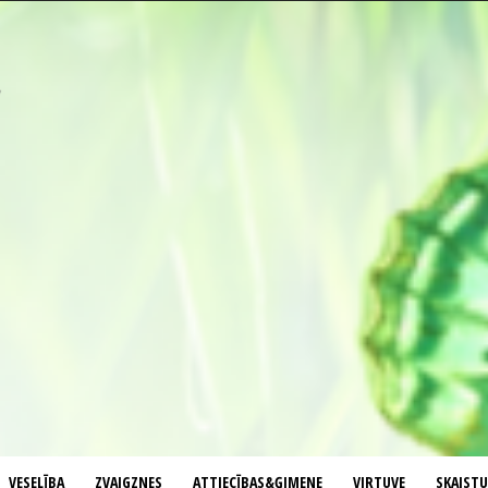
VESELĪBA
ZVAIGZNES
ATTIECĪBAS&ĢIMENE
VIRTUVE
SKAIST