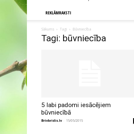
REKLĀMRAKSTI
Sākums
Tagi
Būvniecība
Tagi: būvniecība
5 labi padomi iesācējiem
būvniecībā
Brivbridis.lv
-
15/05/2015