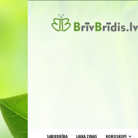
BrīvBrīdis.lv
SABIEDRĪBA
LAIKA ZIŅAS
HOROSKOPI