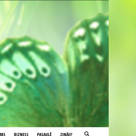
UMS
BIZNESS
PASAULĒ
ZINĀJI?