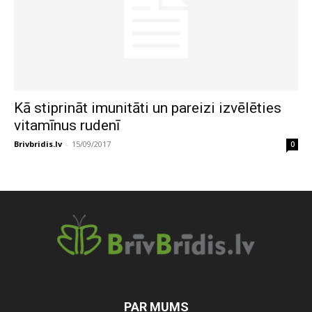
Kā stiprināt imunitāti un pareizi izvēlēties
vitamīnus rudenī
Brivbridis.lv
-
15/09/2017
0
PAR MUMS