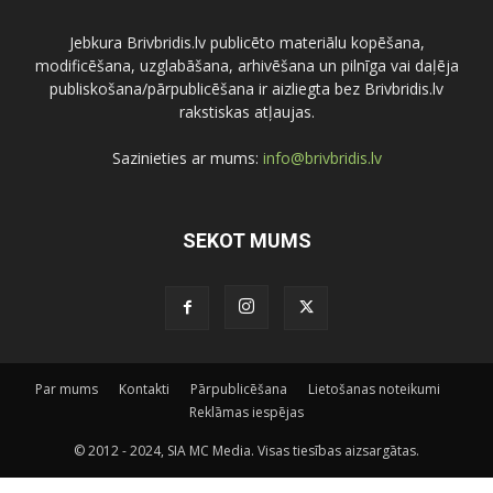
Jebkura Brivbridis.lv publicēto materiālu kopēšana,
modificēšana, uzglabāšana, arhivēšana un pilnīga vai daļēja
publiskošana/pārpublicēšana ir aizliegta bez Brivbridis.lv
rakstiskas atļaujas.
Sazinieties ar mums:
info@brivbridis.lv
SEKOT MUMS
Par mums
Kontakti
Pārpublicēšana
Lietošanas noteikumi
Reklāmas iespējas
© 2012 - 2024, SIA MC Media. Visas tiesības aizsargātas.