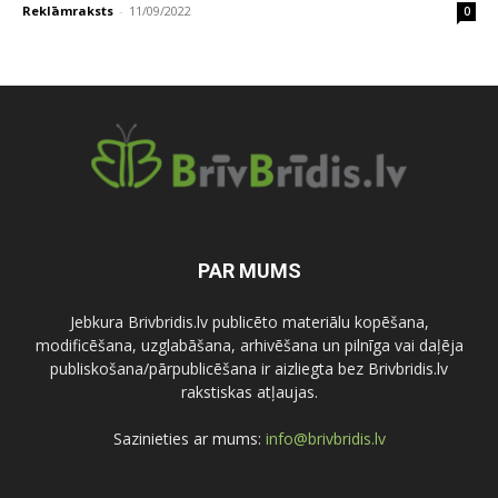
Reklāmraksts
-
11/09/2022
0
PAR MUMS
Jebkura Brivbridis.lv publicēto materiālu kopēšana,
modificēšana, uzglabāšana, arhivēšana un pilnīga vai daļēja
publiskošana/pārpublicēšana ir aizliegta bez Brivbridis.lv
rakstiskas atļaujas.
Sazinieties ar mums:
info@brivbridis.lv