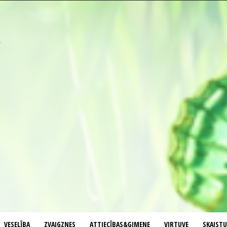
VESELĪBA
ZVAIGZNES
ATTIECĪBAS&ĢIMENE
VIRTUVE
SKAIST