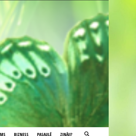
UMS
BIZNESS
PASAULĒ
ZINĀJI?