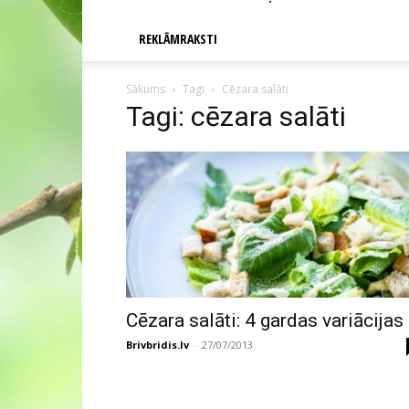
REKLĀMRAKSTI
Sākums
Tagi
Cēzara salāti
Tagi: cēzara salāti
Cēzara salāti: 4 gardas variācijas
Brivbridis.lv
-
27/07/2013