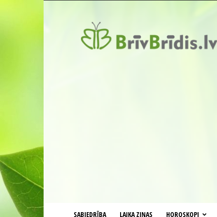
BrīvBrīdis.lv
SABIEDRĪBA
LAIKA ZIŅAS
HOROSKOPI