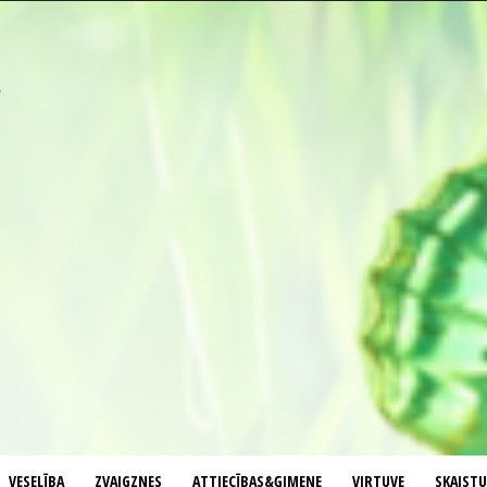
VESELĪBA
ZVAIGZNES
ATTIECĪBAS&ĢIMENE
VIRTUVE
SKAIST