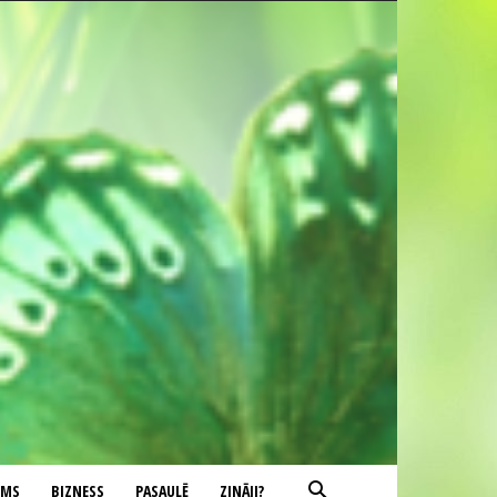
UMS
BIZNESS
PASAULĒ
ZINĀJI?