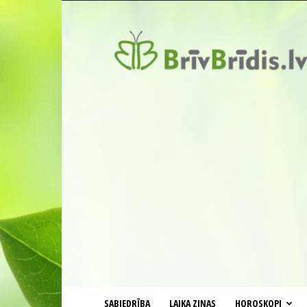
BrīvBrīdis.lv
SABIEDRĪBA
LAIKA ZIŅAS
HOROSKOPI