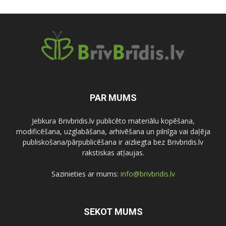
PAR MUMS
Jebkura Brivbridis.lv publicēto materiālu kopēšana,
modificēšana, uzglabāšana, arhivēšana un pilnīga vai daļēja
publiskošana/pārpublicēšana ir aizliegta bez Brivbridis.lv
rakstiskas atļaujas.
Sazinieties ar mums:
info@brivbridis.lv
SEKOT MUMS