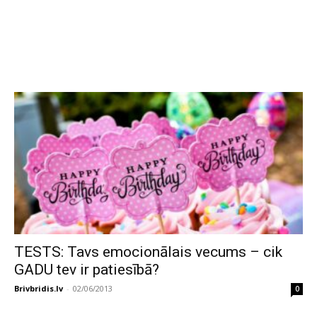
TESTS: Tavs emocionālais vecums – cik
GADU tev ir patiesībā?
Brivbridis.lv
-
02/06/2013
0