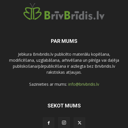
PAR MUMS
Jebkura Brivbridis.lv publicēto materiālu kopēšana,
modificēšana, uzglabāšana, arhivēšana un pilnīga vai daļēja
publiskošana/pārpublicēšana ir aizliegta bez Brivbridis.lv
rakstiskas atļaujas.
Sazinieties ar mums:
info@brivbridis.lv
SEKOT MUMS