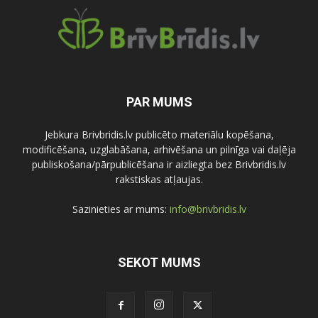
PAR MUMS
Jebkura Brivbridis.lv publicēto materiālu kopēšana,
modificēšana, uzglabāšana, arhivēšana un pilnīga vai daļēja
publiskošana/pārpublicēšana ir aizliegta bez Brivbridis.lv
rakstiskas atļaujas.
Sazinieties ar mums:
info@brivbridis.lv
SEKOT MUMS