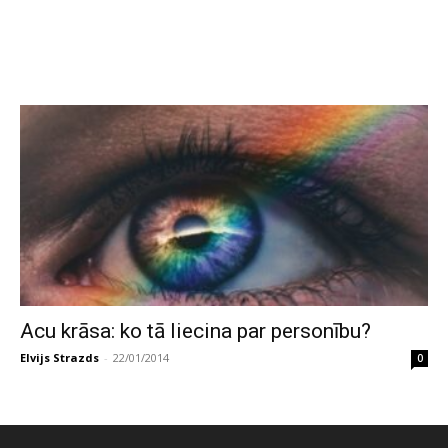
Acu krāsa: ko tā liecina par personību?
Elvijs Strazds
-
22/01/2014
0