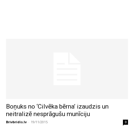
Boņuks no ‘Cilvēka bērna’ izaudzis un
neitralizē nesprāgušu munīciju
Brivbridis.lv
-
19/11/2015
0