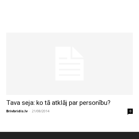
Tava seja: ko tā atklāj par personību?
Brivbridis.lv
-
21/08/2014
0