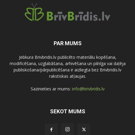
PAR MUMS
Jebkura Brivbridis.lv publicēto materiālu kopēšana,
modificēšana, uzglabāšana, arhivēšana un pilnīga vai daļēja
publiskošana/pārpublicēšana ir aizliegta bez Brivbridis.lv
rakstiskas atļaujas.
Sazinieties ar mums:
info@brivbridis.lv
SEKOT MUMS