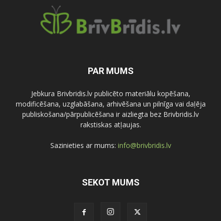
PAR MUMS
Jebkura Brivbridis.lv publicēto materiālu kopēšana,
modificēšana, uzglabāšana, arhivēšana un pilnīga vai daļēja
publiskošana/pārpublicēšana ir aizliegta bez Brivbridis.lv
rakstiskas atļaujas.
Sazinieties ar mums:
info@brivbridis.lv
SEKOT MUMS