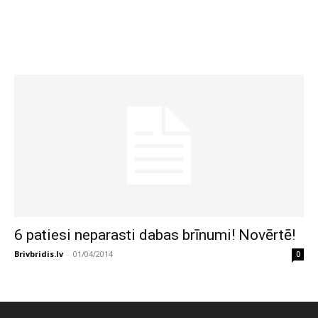
6 patiesi neparasti dabas brīnumi! Novērtē!
Brivbridis.lv
-
01/04/2014
0