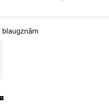
ret blaugznām
0