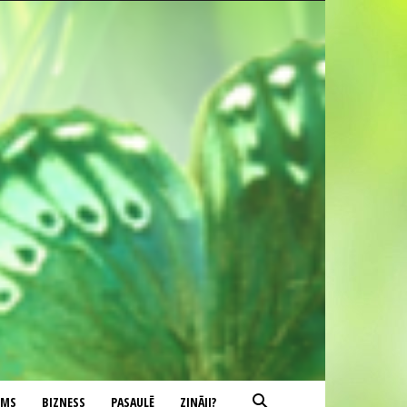
UMS
BIZNESS
PASAULĒ
ZINĀJI?