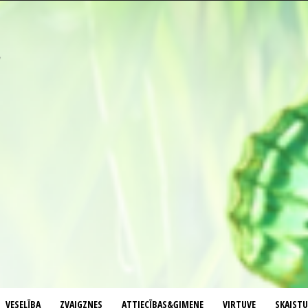
VESELĪBA
ZVAIGZNES
ATTIECĪBAS&ĢIMENE
VIRTUVE
SKAIST