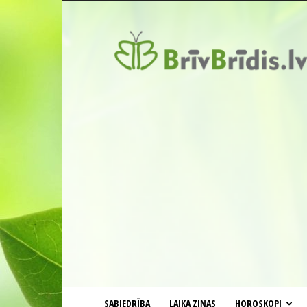
BrīvBrīdis.lv
SABIEDRĪBA
LAIKA ZIŅAS
HOROSKOPI