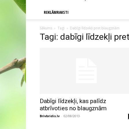
REKLĀMRAKSTI
Sākums
Tagi
Dabīgi līdzekļi pret blaugznām
Tagi: dabīgi līdzekļi p
Dabīgi līdzekļi, kas palīdz
atbrīvoties no blaugznām
Brivbridis.lv
-
02/08/2013