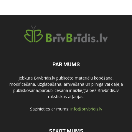
PAR MUMS
Jebkura Brivbridis.lv publicēto materiālu kopēšana,
modificēšana, uzglabāšana, arhivēšana un pilnīga vai daļēja
publiskošana/pārpublicēšana ir aizliegta bez Brivbridis.lv
rakstiskas atļaujas.
Sazinieties ar mums:
info@brivbridis.lv
SEKOT MUMS