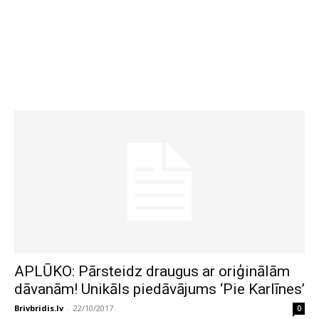
APLŪKO: Pārsteidz draugus ar oriģinālām
dāvanām! Unikāls piedāvājums ‘Pie Karlīnes’
Brivbridis.lv
-
22/10/2017
0