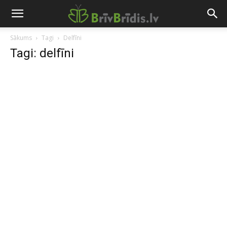
Sākums
Tagi
Delfīni
Tagi: delfīni