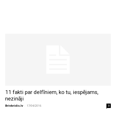
11 fakti par delfīniem, ko tu, iespējams,
nezināji
Brivbridis.lv
-
17/04/2016
0