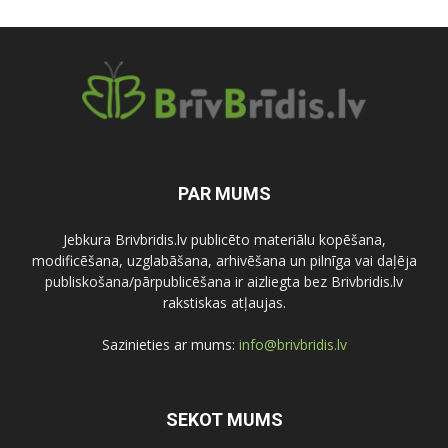
PAR MUMS
Jebkura Brivbridis.lv publicēto materiālu kopēšana,
modificēšana, uzglabāšana, arhivēšana un pilnīga vai daļēja
publiskošana/pārpublicēšana ir aizliegta bez Brivbridis.lv
rakstiskas atļaujas.
Sazinieties ar mums:
info@brivbridis.lv
SEKOT MUMS