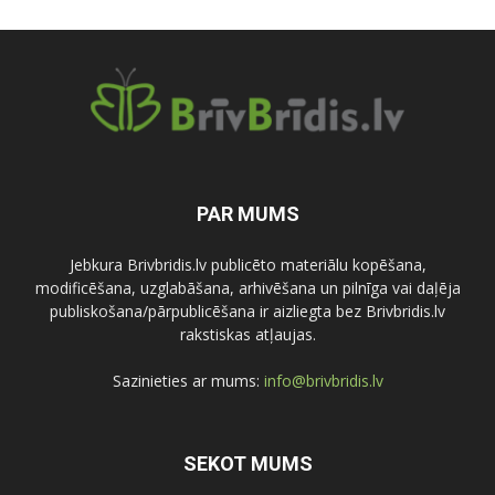
PAR MUMS
Jebkura Brivbridis.lv publicēto materiālu kopēšana,
modificēšana, uzglabāšana, arhivēšana un pilnīga vai daļēja
publiskošana/pārpublicēšana ir aizliegta bez Brivbridis.lv
rakstiskas atļaujas.
Sazinieties ar mums:
info@brivbridis.lv
SEKOT MUMS