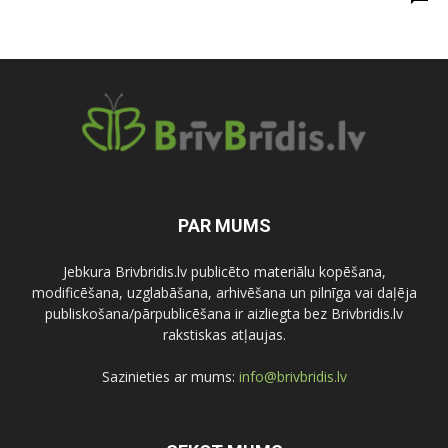
PAR MUMS
Jebkura Brivbridis.lv publicēto materiālu kopēšana,
modificēšana, uzglabāšana, arhivēšana un pilnīga vai daļēja
publiskošana/pārpublicēšana ir aizliegta bez Brivbridis.lv
rakstiskas atļaujas.
Sazinieties ar mums:
info@brivbridis.lv