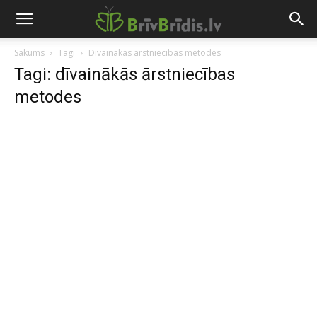
Sākums
Tagi
Dīvainākās ārstniecības metodes
Tagi: dīvainākās ārstniecības
metodes