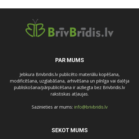
PAR MUMS
Jebkura Brivbridis.lv publicēto materiālu kopēšana,
modificēšana, uzglabāšana, arhivēšana un pilnīga vai daļēja
publiskošana/pārpublicēšana ir aizliegta bez Brivbridis.lv
rakstiskas atļaujas.
Sazinieties ar mums:
info@brivbridis.lv
SEKOT MUMS