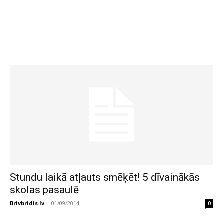
Stundu laikā atļauts smēķēt! 5 dīvainākās
skolas pasaulē
Brivbridis.lv
-
01/09/2014
0