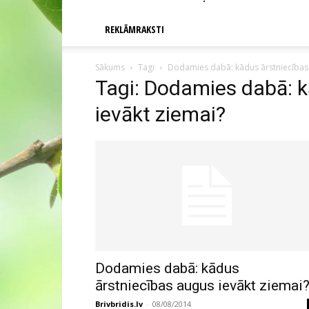
REKLĀMRAKSTI
Sākums
Tagi
Dodamies dabā: kādus ārstniecības 
Tagi: Dodamies dabā: k
ievākt ziemai?
Dodamies dabā: kādus
ārstniecības augus ievākt ziemai
Brivbridis.lv
-
08/08/2014