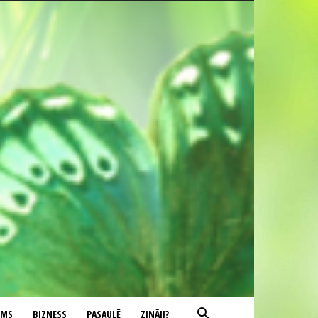
UMS
BIZNESS
PASAULĒ
ZINĀJI?