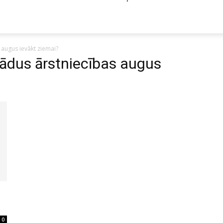
augus ievākt ziemai?
ādus ārstniecības augus
?
0