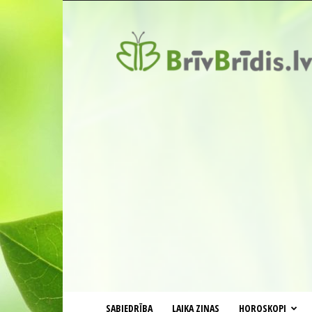
BrīvBrīdis.lv
SABIEDRĪBA
LAIKA ZIŅAS
HOROSKOPI