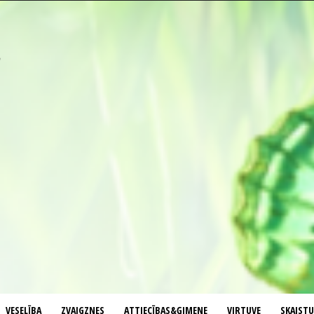
VESELĪBA
ZVAIGZNES
ATTIECĪBAS&ĢIMENE
VIRTUVE
SKAIST