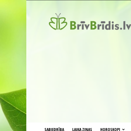
BrīvBrīdis.lv
SABIEDRĪBA
LAIKA ZIŅAS
HOROSKOPI