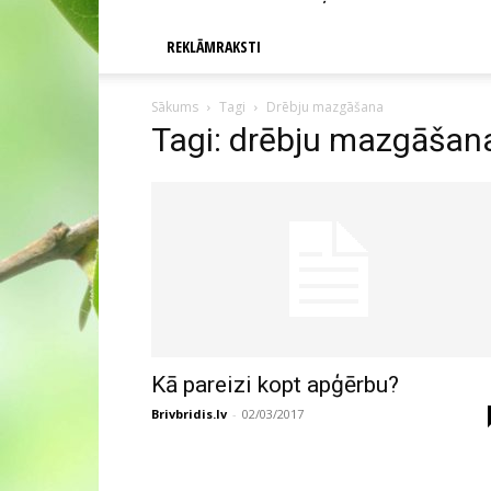
REKLĀMRAKSTI
Sākums
Tagi
Drēbju mazgāšana
Tagi: drēbju mazgāšan
Kā pareizi kopt apģērbu?
Brivbridis.lv
-
02/03/2017