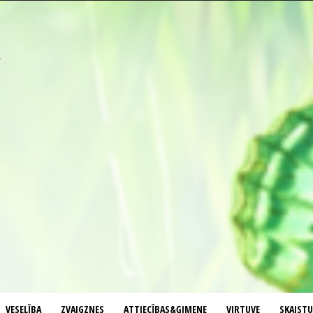
VESELĪBA
ZVAIGZNES
ATTIECĪBAS&ĢIMENE
VIRTUVE
SKAIST