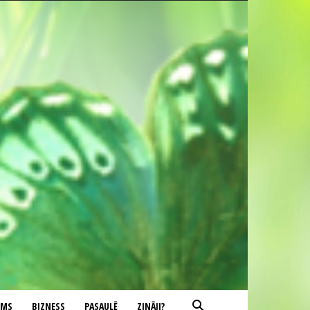
UMS
BIZNESS
PASAULĒ
ZINĀJI?