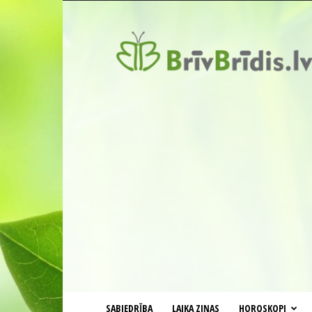
BrīvBrīdis.lv
SABIEDRĪBA
LAIKA ZIŅAS
HOROSKOPI