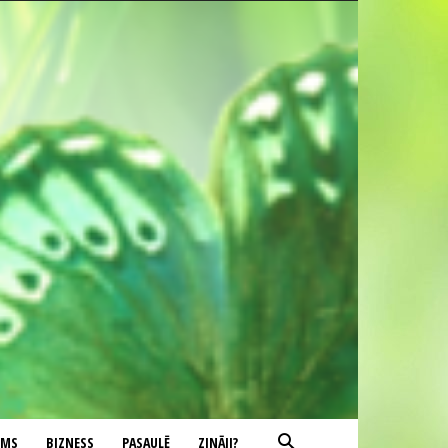
UMS
BIZNESS
PASAULĒ
ZINĀJI?