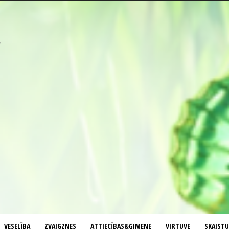
VESELĪBA
ZVAIGZNES
ATTIECĪBAS&ĢIMENE
VIRTUVE
SKAIST