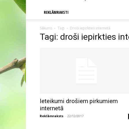
REKLĀMRAKSTI
Sākums
Tagi
Droši iepirkties internetā
Tagi: droši iepirkties in
Ieteikumi drošiem pirkumiem
internetā
Reklāmraksts
-
22/12/2017