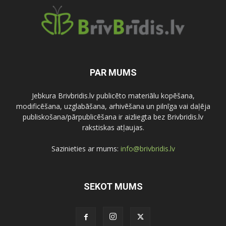
PAR MUMS
Jebkura Brivbridis.lv publicēto materiālu kopēšana,
modificēšana, uzglabāšana, arhivēšana un pilnīga vai daļēja
publiskošana/pārpublicēšana ir aizliegta bez Brivbridis.lv
rakstiskas atļaujas.
Sazinieties ar mums:
info@brivbridis.lv
SEKOT MUMS