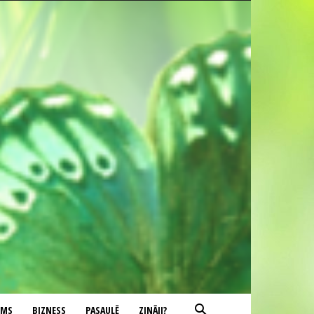
UMS
BIZNESS
PASAULĒ
ZINĀJI?