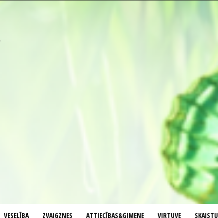
VESELĪBA
ZVAIGZNES
ATTIECĪBAS&ĢIMENE
VIRTUVE
SKAIST