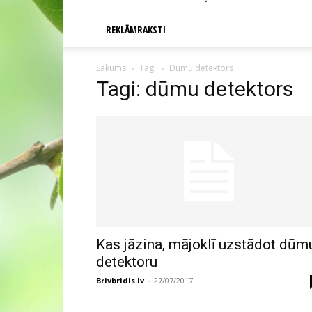
REKLĀMRAKSTI
Sākums
Tagi
Dūmu detektors
Tagi: dūmu detektors
Kas jāzina, mājoklī uzstādot dūm
detektoru
Brivbridis.lv
-
27/07/2017