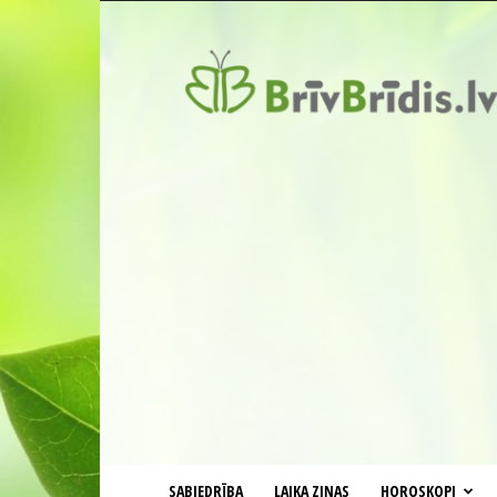
BrīvBrīdis.lv
SABIEDRĪBA
LAIKA ZIŅAS
HOROSKOPI