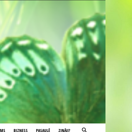
UMS
BIZNESS
PASAULĒ
ZINĀJI?