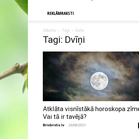
REKLĀMRAKSTI
Sākums
Tagi
Dvīņi
Tagi: Dvīņi
Atklāta visnīstākā horoskopa zīm
Vai tā ir tavējā?
Brivbridis.lv
-
26/08/2021