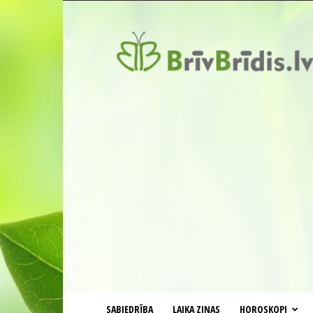
BrīvBrīdis.lv
SABIEDRĪBA
LAIKA ZIŅAS
HOROSKOPI