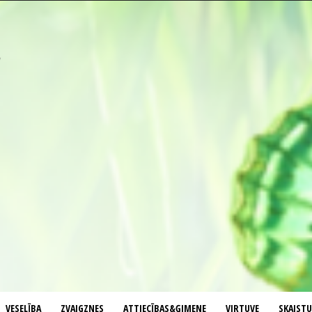
VESELĪBA
ZVAIGZNES
ATTIECĪBAS&ĢIMENE
VIRTUVE
SKAIST