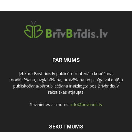
PAR MUMS
Jebkura Brivbridis.lv publicēto materiālu kopēšana,
modificēšana, uzglabāšana, arhivēšana un pilnīga vai daļēja
publiskošana/pārpublicēšana ir aizliegta bez Brivbridis.lv
rakstiskas atļaujas.
Sazinieties ar mums:
info@brivbridis.lv
SEKOT MUMS