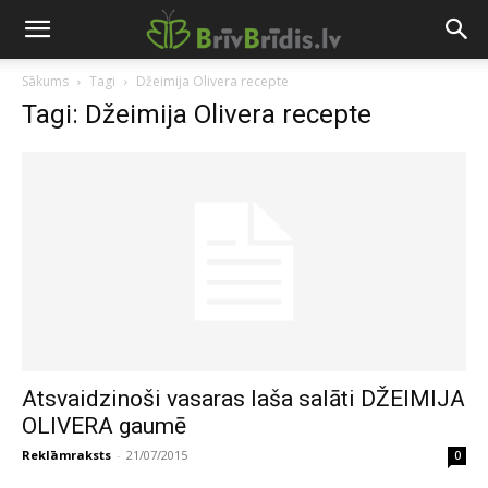
Sākums
Tagi
Džeimija Olivera recepte
Tagi: Džeimija Olivera recepte
Atsvaidzinoši vasaras laša salāti DŽEIMIJA
OLIVERA gaumē
Reklāmraksts
-
21/07/2015
0