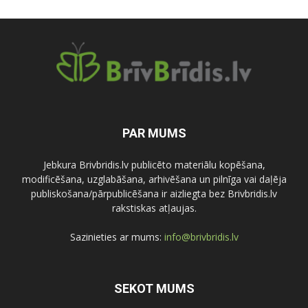
PAR MUMS
Jebkura Brivbridis.lv publicēto materiālu kopēšana,
modificēšana, uzglabāšana, arhivēšana un pilnīga vai daļēja
publiskošana/pārpublicēšana ir aizliegta bez Brivbridis.lv
rakstiskas atļaujas.
Sazinieties ar mums:
info@brivbridis.lv
SEKOT MUMS