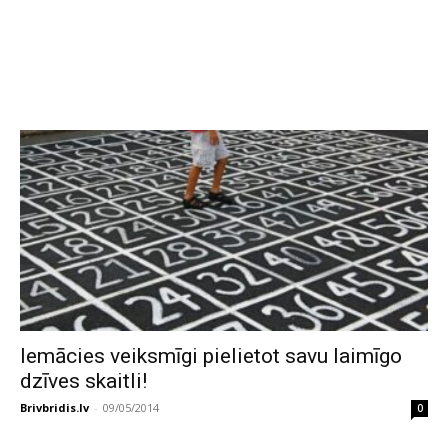
Iemācies veiksmīgi pielietot savu laimīgo
dzīves skaitli!
Brivbridis.lv
-
09/05/2014
0