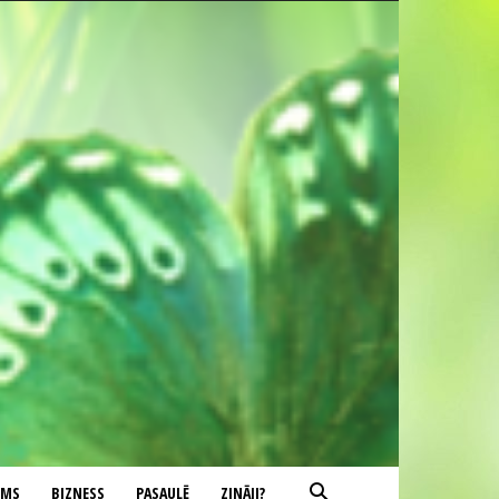
UMS
BIZNESS
PASAULĒ
ZINĀJI?