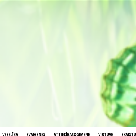
VESELĪBA
ZVAIGZNES
ATTIECĪBAS&ĢIMENE
VIRTUVE
SKAIST