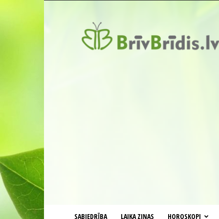
BrīvBrīdis.lv
SABIEDRĪBA
LAIKA ZIŅAS
HOROSKOPI