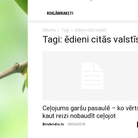
REKLĀMRAKSTI
Sākums
Tagi
ēdieni citās valstīs
Tagi: ēdieni citās valstī
Ceļojums garšu pasaulē – ko vērt
kaut reizi nobaudīt ceļojot
Brivbridis.lv
-
08/06/2018