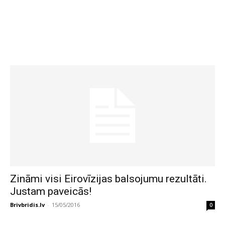
Zināmi visi Eirovīzijas balsojumu rezultāti.
Justam paveicās!
Brivbridis.lv
-
15/05/2016
0