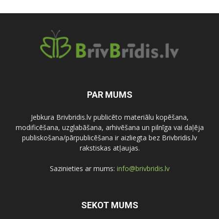
PAR MUMS
Jebkura Brivbridis.lv publicēto materiālu kopēšana,
modificēšana, uzglabāšana, arhivēšana un pilnīga vai daļēja
publiskošana/pārpublicēšana ir aizliegta bez Brivbridis.lv
rakstiskas atļaujas.
Sazinieties ar mums:
info@brivbridis.lv
SEKOT MUMS