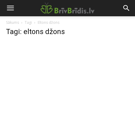
Sākums
Tagi
Eltons džons
Tagi: eltons džons