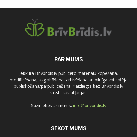
PAR MUMS
Jebkura Brivbridis.lv publicēto materiālu kopēšana,
modificēšana, uzglabāšana, arhivēšana un pilnīga vai daļēja
publiskošana/pārpublicēšana ir aizliegta bez Brivbridis.lv
rakstiskas atļaujas.
Sazinieties ar mums:
info@brivbridis.lv
SEKOT MUMS