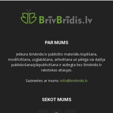
PAR MUMS
Jebkura Brivbridis.lv publicēto materiālu kopēšana,
modificēšana, uzglabāšana, arhivēšana un pilnīga vai daļēja
publiskošana/pārpublicēšana ir aizliegta bez Brivbridis.lv
rakstiskas atļaujas.
Sazinieties ar mums:
info@brivbridis.lv
SEKOT MUMS