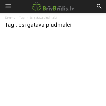
Sākums
Tagi
Esi gatava pludmalei
Tagi: esi gatava pludmalei