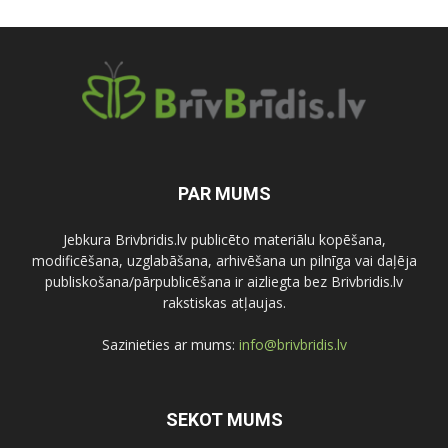
PAR MUMS
Jebkura Brivbridis.lv publicēto materiālu kopēšana,
modificēšana, uzglabāšana, arhivēšana un pilnīga vai daļēja
publiskošana/pārpublicēšana ir aizliegta bez Brivbridis.lv
rakstiskas atļaujas.
Sazinieties ar mums:
info@brivbridis.lv
SEKOT MUMS