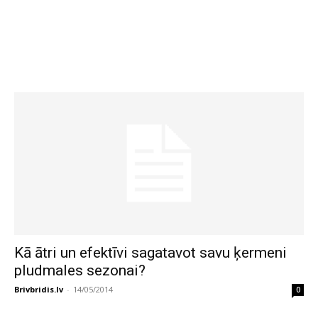
Kā ātri un efektīvi sagatavot savu ķermeni
pludmales sezonai?
Brivbridis.lv
-
14/05/2014
0