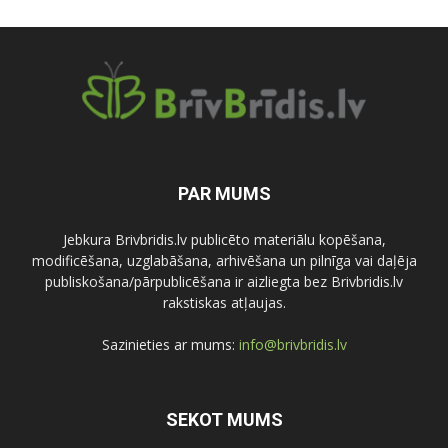
PAR MUMS
Jebkura Brivbridis.lv publicēto materiālu kopēšana,
modificēšana, uzglabāšana, arhivēšana un pilnīga vai daļēja
publiskošana/pārpublicēšana ir aizliegta bez Brivbridis.lv
rakstiskas atļaujas.
Sazinieties ar mums:
info@brivbridis.lv
SEKOT MUMS