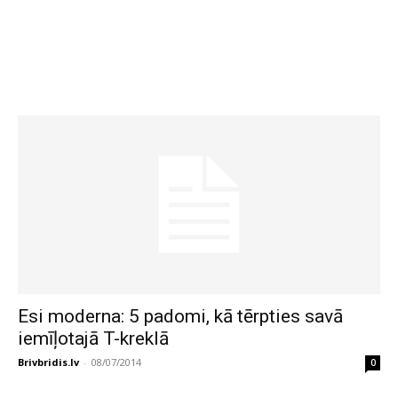
Esi moderna: 5 padomi, kā tērpties savā
iemīļotajā T-kreklā
Brivbridis.lv
-
08/07/2014
0