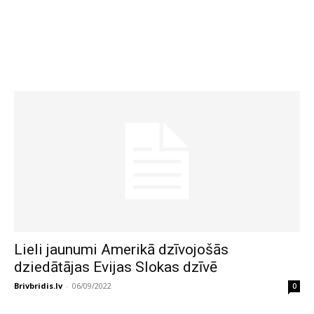
Lieli jaunumi Amerikā dzīvojošās
dziedātājas Evijas Slokas dzīvē
Brivbridis.lv
-
06/09/2022
0