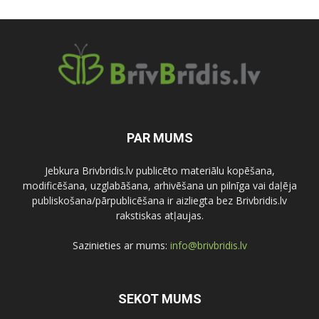
PAR MUMS
Jebkura Brivbridis.lv publicēto materiālu kopēšana,
modificēšana, uzglabāšana, arhivēšana un pilnīga vai daļēja
publiskošana/pārpublicēšana ir aizliegta bez Brivbridis.lv
rakstiskas atļaujas.
Sazinieties ar mums:
info@brivbridis.lv
SEKOT MUMS