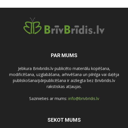
PAR MUMS
Jebkura Brivbridis.lv publicēto materiālu kopēšana,
modificēšana, uzglabāšana, arhivēšana un pilnīga vai daļēja
publiskošana/pārpublicēšana ir aizliegta bez Brivbridis.lv
rakstiskas atļaujas.
Sazinieties ar mums:
info@brivbridis.lv
SEKOT MUMS