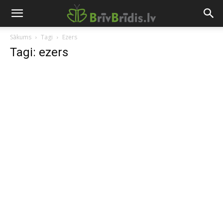
Sākums
Tagi
Ezers
Tagi: ezers