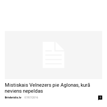
Mistiskais Velnezers pie Aglonas, kurā
neviens nepeldas
Brivbridis.lv
-
07/07/2016
0