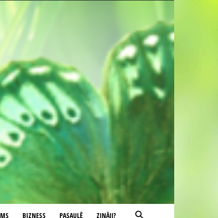
UMS
BIZNESS
PASAULĒ
ZINĀJI?