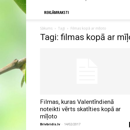
REKLĀMRAKSTI
Sākums
Tagi
Filmas kopā ar mīļoto
Tagi: filmas kopā ar mī
Filmas, kuras Valentīndienā
noteikti vērts skatīties kopā ar
mīļoto
Brivbridis.lv
-
14/02/2017