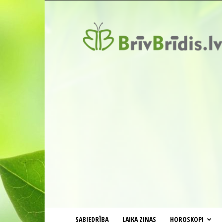
BrīvBrīdis.lv
SABIEDRĪBA
LAIKA ZIŅAS
HOROSKOPI