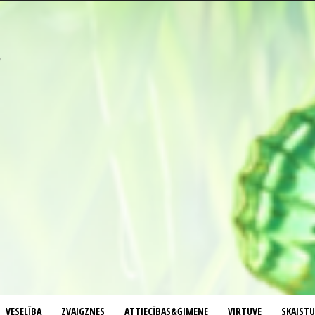
VESELĪBA
ZVAIGZNES
ATTIECĪBAS&ĢIMENE
VIRTUVE
SKAIST