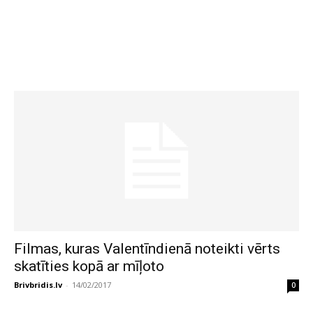
Filmas, kuras Valentīndienā noteikti vērts
skatīties kopā ar mīļoto
Brivbridis.lv
-
14/02/2017
0