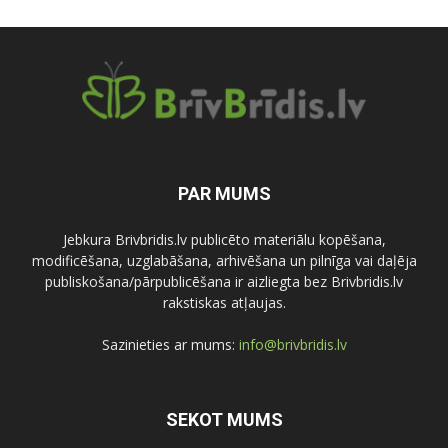
PAR MUMS
Jebkura Brivbridis.lv publicēto materiālu kopēšana,
modificēšana, uzglabāšana, arhivēšana un pilnīga vai daļēja
publiskošana/pārpublicēšana ir aizliegta bez Brivbridis.lv
rakstiskas atļaujas.
Sazinieties ar mums:
info@brivbridis.lv
SEKOT MUMS