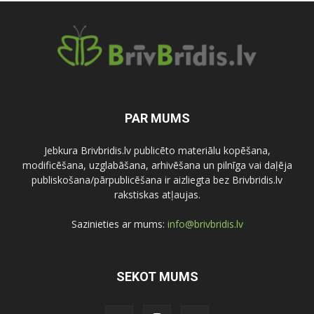
PAR MUMS
Jebkura Brivbridis.lv publicēto materiālu kopēšana,
modificēšana, uzglabāšana, arhivēšana un pilnīga vai daļēja
publiskošana/pārpublicēšana ir aizliegta bez Brivbridis.lv
rakstiskas atļaujas.
Sazinieties ar mums:
info@brivbridis.lv
SEKOT MUMS