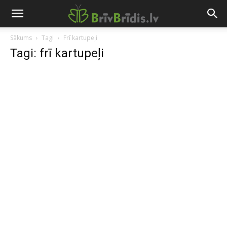
Sākums
Tagi
Frī kartupeļi
Tagi: frī kartupeļi