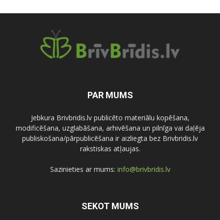
PAR MUMS
Jebkura Brivbridis.lv publicēto materiālu kopēšana,
modificēšana, uzglabāšana, arhivēšana un pilnīga vai daļēja
publiskošana/pārpublicēšana ir aizliegta bez Brivbridis.lv
rakstiskas atļaujas.
Sazinieties ar mums:
info@brivbridis.lv
SEKOT MUMS