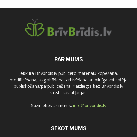
PAR MUMS
Jebkura Brivbridis.lv publicēto materiālu kopēšana,
modificēšana, uzglabāšana, arhivēšana un pilnīga vai daļēja
publiskošana/pārpublicēšana ir aizliegta bez Brivbridis.lv
rakstiskas atļaujas.
Sazinieties ar mums:
info@brivbridis.lv
SEKOT MUMS