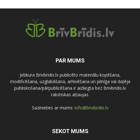
PAR MUMS
Jebkura Brivbridis.lv publicēto materiālu kopēšana,
modificēšana, uzglabāšana, arhivēšana un pilnīga vai daļēja
publiskošana/pārpublicēšana ir aizliegta bez Brivbridis.lv
rakstiskas atļaujas.
Sazinieties ar mums:
info@brivbridis.lv
SEKOT MUMS