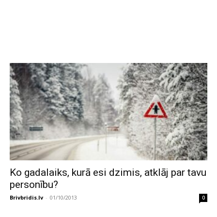
Ko gadalaiks, kurā esi dzimis, atklāj par tavu
personību?
Brivbridis.lv
-
01/10/2013
0