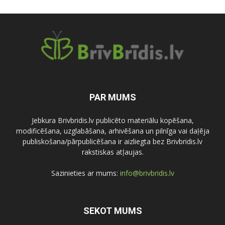
PAR MUMS
Jebkura Brivbridis.lv publicēto materiālu kopēšana,
modificēšana, uzglabāšana, arhivēšana un pilnīga vai daļēja
publiskošana/pārpublicēšana ir aizliegta bez Brivbridis.lv
rakstiskas atļaujas.
Sazinieties ar mums:
info@brivbridis.lv
SEKOT MUMS