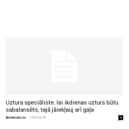
Uztura speciāliste: lai ikdienas uzturs būtu
sabalansēts, tajā jāiekļauj arī gaļa
Brivbridis.lv
-
12/01/2018
0