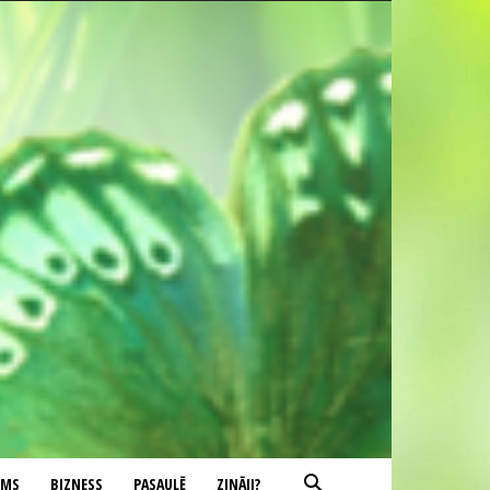
UMS
BIZNESS
PASAULĒ
ZINĀJI?