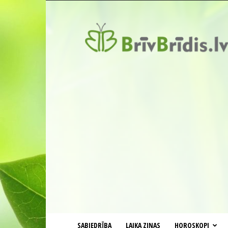
BrīvBrīdis.lv
SABIEDRĪBA
LAIKA ZIŅAS
HOROSKOPI