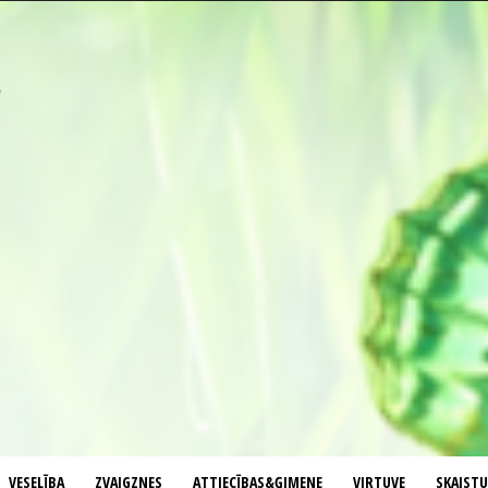
VESELĪBA
ZVAIGZNES
ATTIECĪBAS&ĢIMENE
VIRTUVE
SKAIST