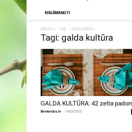
REKLĀMRAKSTI
Sākums
Tagi
Galda kultūra
Tagi: galda kultūra
GALDA KULTŪRA: 42 zelta pado
Brivbridis.lv
-
14/03/2013